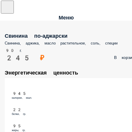
Меню
Свинина по-аджарски
Свинина, аджика, масло растительное, соль, специи
90 г.
245 ₽
В корзи
Энергетическая ценность
945
калории, ккал.
22
белки, гр.
95
жиры, гр.