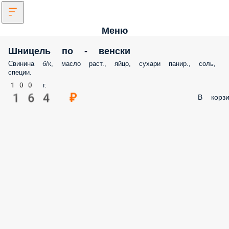
Меню
Шницель по - венски
Свинина б/к, масло раст., яйцо, сухари панир., соль,
специи.
100 г.
164 ₽
В корзи