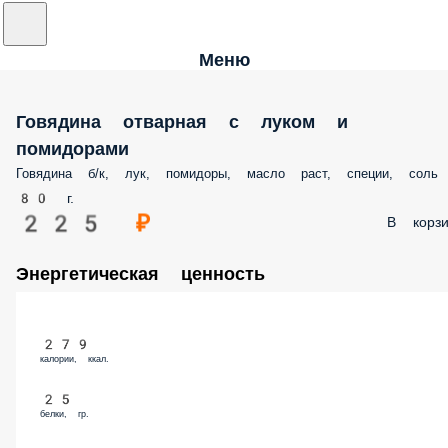
Меню
Говядина отварная с луком и
помидорами
Говядина б/к, лук, помидоры, масло раст, специи, соль
80 г.
225 ₽
В корз
Энергетическая ценность
279
калории, ккал.
25
белки, гр.