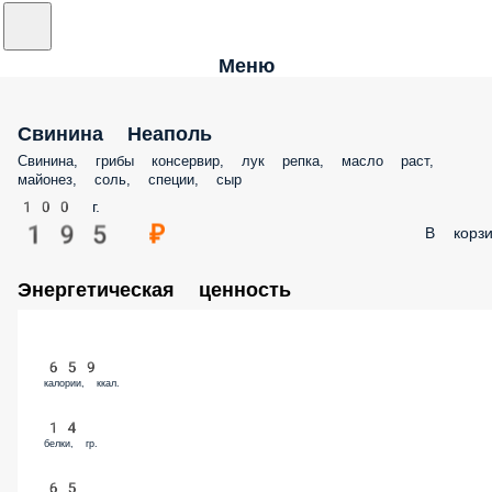
Меню
Свинина Неаполь
Свинина, грибы консервир, лук репка, масло раст,
майонез, соль, специи, сыр
100 г.
195 ₽
В корзи
Энергетическая ценность
659
калории, ккал.
14
белки, гр.
65