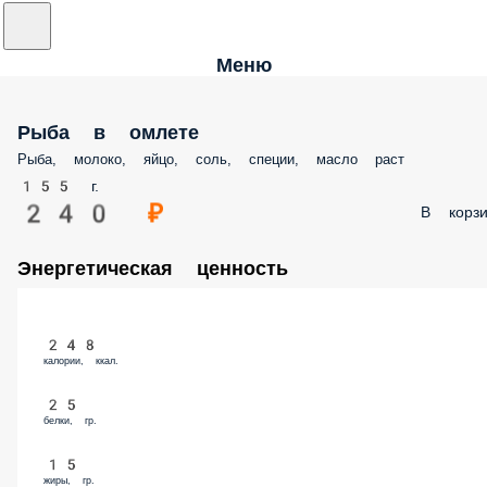
Меню
Рыба в омлете
Рыба, молоко, яйцо, соль, специи, масло раст
155 г.
240 ₽
В корз
Энергетическая ценность
248
калории, ккал.
25
белки, гр.
15
жиры, гр.