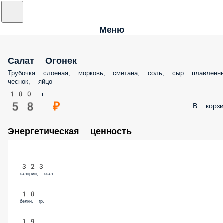
Меню
Салат Огонек
Трубочка слоеная, морковь, сметана, соль, сыр плавленны
чеснок, яйцо
100 г.
58 ₽
В корзи
Энергетическая ценность
323
калории, ккал.
10
белки, гр.
19