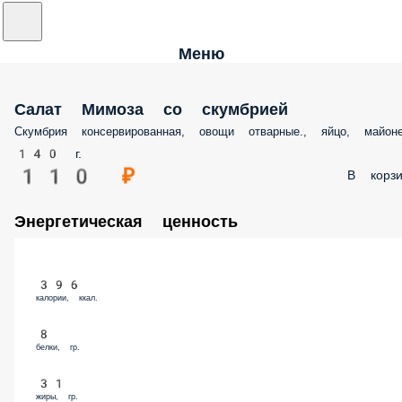
Меню
Салат Мимоза со скумбрией
Скумбрия консервированная, овощи отварные., яйцо, майон
140 г.
110 ₽
В корзи
Энергетическая ценность
396
калории, ккал.
8
белки, гр.
31
жиры, гр.