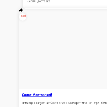
Салат Мартовский
Помидоры, капуста китайская, огурец, масло растительное, пер
105 г.
Опции
105 ₽
В корзину
Салат Рыжик
Морковь, яблоки, изюм, салат листовой, сахар, сметана.
100 г.
70 ₽
В корзину
Сэндвич с ветчиной