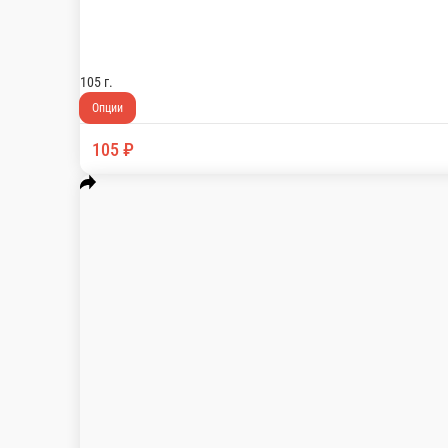
Хлеб тостовый кусочек, ветчина, салат листовой, огурцы свежие
260 г.
171 ₽
В корзину
Сэндвич с куриной грудкой
Салат листовой, филе куриной грудки отварная., соус цезарь, о
220 г.
195 ₽
В корзину
Сэндвич с лососем
Лосось с/с, хлеб тостовый, салат листовой, огурцы свеж, сыр т
220 г.
236 ₽
В корзину