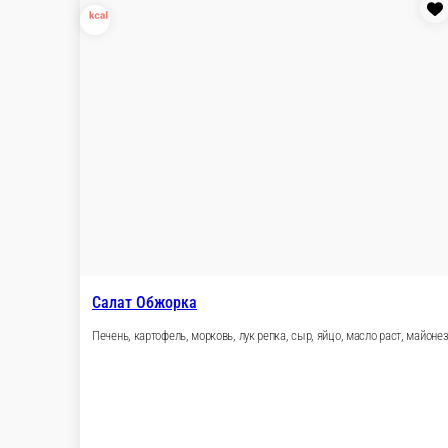
Картофель, ветчина, морковь, зеленый горошек, яйцо, огурец с
100 г.
80 ₽
В корзину
Салат Столичный
Салат Столичный
100 г.
95 ₽
В корзину
Яйцо под майонезом с зел горошком
Яйцо отварное., майонез, зеленый горошек.
100 г.
80 ₽
В корзину