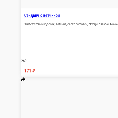
Салат Весенний
Капуста б/к, огурец св., лук зелёный, соль, сахар, уксус, масло 
100 г.
60 ₽
В корзину
Салат из капусты с морковью
Капуста, масло раст, морковь, сахар, соль, уксус, зелень
100 г.
50 ₽
В корзину
Салат из квашенной капусты
Капуста квашеная, лук репка, масло раст