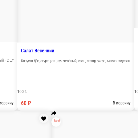
нок, яйцо