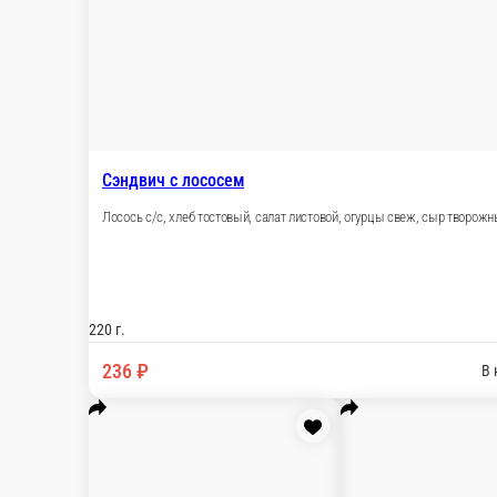
100 г.
65 ₽
В корзину
Салат Глория
Капуста св., ветчина, чеснок, помидоры, зелень, майонез
100 г.
85 ₽
В корзину
Салат Огонек
Трубочка слоеная, морковь, сметана, соль, сыр плавленный, чес
100 г.
58 ₽
В корзину