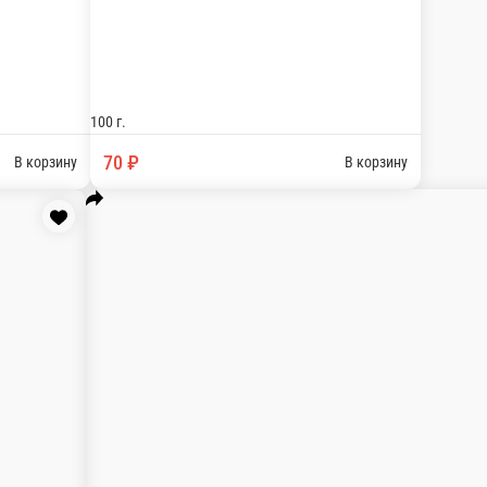
, майонез, сыр.- 2 шт
гурцы свежие, хлеб тостовый.- 2 шт
ворожный. - 2 шт