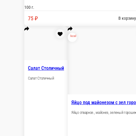
Салат Мимоза со скумбрией
Скумбрия консервированная, овощи отварные., яйцо, майонез
140 г.
110 ₽
В корзину
Салат сельдь под шубой
Филе сельди с/с, свекла, картофель, морковь, яйцо, лук, майоне
145 г.
105 ₽
В корзину
Сельдь с маринованным луком