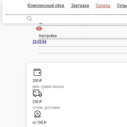
Киров
ru
Настройки
25-05-54
Главная
Отзывы
О нас
200 ₽
мин. сумма заказа
250 ₽
стоим. доставки
от
700 ₽
беспл. доставка
Комплексный обед
Завтраки
Салаты
Супы
Горячие блюда
Гарнир