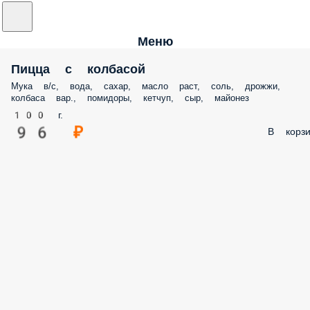
Меню
Пицца с колбасой
Мука в/с, вода, сахар, масло раст, соль, дрожжи,
колбаса вар., помидоры, кетчуп, сыр, майонез
100 г.
96 ₽
В корзи