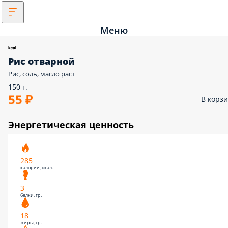
Меню
Рис отварной
Рис, соль, масло раст
150 г.
55 ₽
В корз
Энергетическая ценность
285
калории, ккал.
3
белки, гр.
18
жиры, гр.