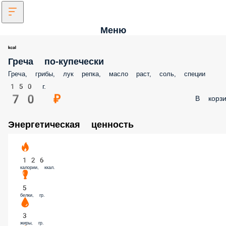
Меню
Греча по-купечески
Греча, грибы, лук репка, масло раст, соль, специи
150 г.
70 ₽
В корзи
Энергетическая ценность
126
калории, ккал.
5
белки, гр.
3
жиры, гр.