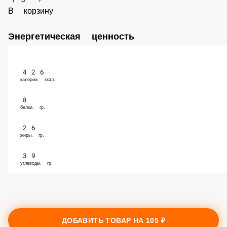
Майонез 25 гр.
15 ₽
В корзину
Энергетическая ценность
426
калории, ккал.
8
белки, гр.
26
жиры, гр.
39
углеводы, гр.
ДОБАВИТЬ ТОВАР НА
105 ₽